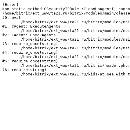
[Error] 

Non-static method CSecurityIPRule::CleanUpAgent() canno
/home/bitrix/ext_www/ta21.ru/bitrix/modules/main/classe
#0: eval

	/home/bitrix/ext_www/ta21.ru/bitrix/modules/main/classes/mysql/agent.php:160

#1: CAgent::ExecuteAgents

	/home/bitrix/ext_www/ta21.ru/bitrix/modules/main/classes/mysql/agent.php:38

#2: CAgent::CheckAgents

	/home/bitrix/ext_www/ta21.ru/bitrix/modules/main/include.php:249

#3: require_once(string)

	/home/bitrix/ext_www/ta21.ru/bitrix/modules/main/include/prolog_before.php:14

#4: require_once(string)

	/home/bitrix/ext_www/ta21.ru/bitrix/modules/main/include/prolog.php:10

#5: require_once(string)

	/home/bitrix/ext_www/ta21.ru/bitrix/header.php:1

#6: require(string)
