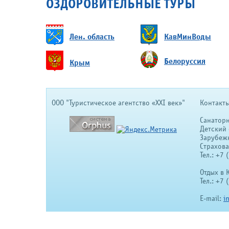
ОЗДОРОВИТЕЛЬНЫЕ ТУРЫ
Лен. область
КавМинВоды
Белоруссия
Крым
OOO "Туристическое агентство «XXI век»"
Контакты
Санатор
Детский 
Зарубеж
Страхов
Тел.: +7
Отдых в 
Тел.: +7
E-mail:
i