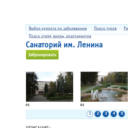
Выбор курорта по заболеванию
|
Поиск туров
|
Ре
Поиск отеля, виллы, апартаментов
Санаторий им. Ленина
Забронировать
01
02
1
2
3
4
5