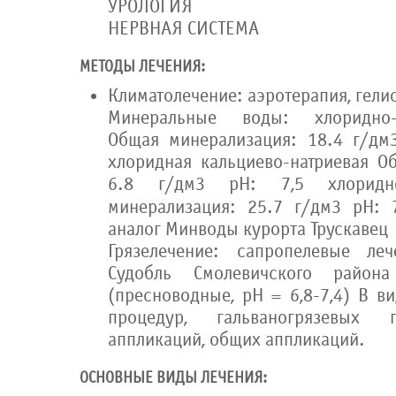
УРОЛОГИЯ
НЕРВНАЯ СИСТЕМА
МЕТОДЫ ЛЕЧЕНИЯ:
Климатолечение: аэротерапия, гели
Минеральные воды: хлоридно-к
Общая минерализация: 18.4 г/дм3
хлоридная кальциево-натриевая О
6.8 г/дм3 рН: 7,5 хлоридно
минерализация: 25.7 г/дм3 рН:
аналог Минводы курорта Трускавец
Грязелечение: сапропелевые ле
Судобль Смолевичского район
(пресноводные, pH = 6,8-7,4) В в
процедур, гальваногрязевых 
аппликаций, общих аппликаций.
ОСНОВНЫЕ ВИДЫ ЛЕЧЕНИЯ: