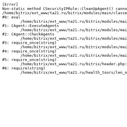
[Error] 

Non-static method CSecurityIPRule::CleanUpAgent() canno
/home/bitrix/ext_www/ta21.ru/bitrix/modules/main/classe
#0: eval

	/home/bitrix/ext_www/ta21.ru/bitrix/modules/main/classes/mysql/agent.php:160

#1: CAgent::ExecuteAgents

	/home/bitrix/ext_www/ta21.ru/bitrix/modules/main/classes/mysql/agent.php:38

#2: CAgent::CheckAgents

	/home/bitrix/ext_www/ta21.ru/bitrix/modules/main/include.php:249

#3: require_once(string)

	/home/bitrix/ext_www/ta21.ru/bitrix/modules/main/include/prolog_before.php:14

#4: require_once(string)

	/home/bitrix/ext_www/ta21.ru/bitrix/modules/main/include/prolog.php:10

#5: require_once(string)

	/home/bitrix/ext_www/ta21.ru/bitrix/header.php:1

#6: require(string)
