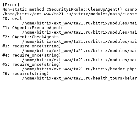
[Error] 

Non-static method CSecurityIPRule::CleanUpAgent() canno
/home/bitrix/ext_www/ta21.ru/bitrix/modules/main/classe
#0: eval

	/home/bitrix/ext_www/ta21.ru/bitrix/modules/main/classes/mysql/agent.php:160

#1: CAgent::ExecuteAgents

	/home/bitrix/ext_www/ta21.ru/bitrix/modules/main/classes/mysql/agent.php:38

#2: CAgent::CheckAgents

	/home/bitrix/ext_www/ta21.ru/bitrix/modules/main/include.php:249

#3: require_once(string)

	/home/bitrix/ext_www/ta21.ru/bitrix/modules/main/include/prolog_before.php:14

#4: require_once(string)

	/home/bitrix/ext_www/ta21.ru/bitrix/modules/main/include/prolog.php:10

#5: require_once(string)

	/home/bitrix/ext_www/ta21.ru/bitrix/header.php:1

#6: require(string)
