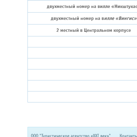
двухместный номер на в
илле «Никштука
двухместный номер на в
илле «Вингис»
2 местный в Центральном корпусе
OOO "Туристическое агентство «XXI век»"
Контакты