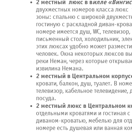
2 местный люкс
в в
илле «Вингис
двухместных номеров класса люкс 
зоны: спальню с широкой двухмест
гостиную с раскладной диван-кров
номере имеется душ, WC, телевизор,
письменный стол, холодильник, элек
этих люксах удобно может размести
человек. Окна некоторых люксов вы
реки Неман, через которые открыва
извилина Немана.
2 местный в Центральном корпус
кровати, балкон, душ, туалет. В но
телевизор, кабельное телевидение, 
посуда.
2 местный люкс
в Центральном к
отдельными кроватями и гостиная 
диваном-кроватью, мебелью для от
номере есть душевая или ванная ком