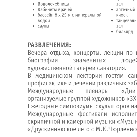
Водолечебница
зал
Кабинеты врачей
аптечный
бассейн 8 х 25 м с минеральной
киоск
водой
танцевал
сауны
зал
бильярд
РАЗВЛЕЧЕНИЯ:
Вечера отдыха, концерты, лекции по 
биографии знаменитых людей
художественной галереи санатория.
В медицинском лектории гостям сан
профилактике и лечении различных за
Международные пленэры «Дни 
организуемые группой художников «3X
Ежегодные симпозиумы скульпторов на 
Международные фестивали исполнит
скрипичной и камерной музыки «Музык
«Друскининкское лето с М.К.Чюрленис